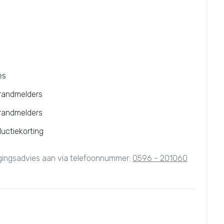
es
brandmelders
brandmelders
ductiekorting
igingsadvies aan via telefoonnummer:
0596 - 201060