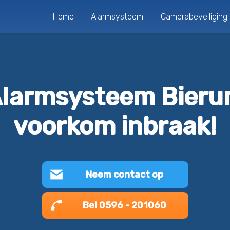
Home
Alarmsysteem
Camerabeveiliging
larmsysteem Bier
voorkom inbraak!
Neem contact op
Bel 0596 - 201060