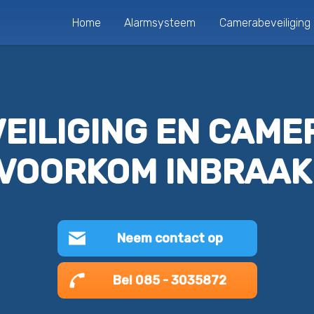
Home
Alarmsysteem
Camerabeveiliging
EILIGING EN CAME
VOORKOM INBRAAK
Neem contact op
Bel 085 - 3035872