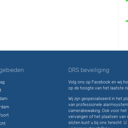
gebieden
DRS beveiliging
aag
Volg ons op Facebook en wij h
op de hoogte van het laatste n
t
rdam
Wij zijn gespecialiseerd in het p
van professionele alarmsyste
rdam
camerabewaking. Ook voor het
foort
vervangen of het plaatsen van
sloten kunt u bij ons terecht. U 
cht