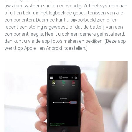
uw alarmsysteem snel en eenvoudig. Zet het systeem aan
of uit en bekijk in het logboek de gebeurtenissen van alle
componenten. Daarmee kunt u bijvoorbeeld zien of er
recent een storing is geweest, of dat de batterij van een
component leeg is. Heeft u ook een camera geïnstalleerd,
dan kunt u via de app foto’s maken en bekijken. (Deze app
werkt op Apple- en Android-toestellen.)