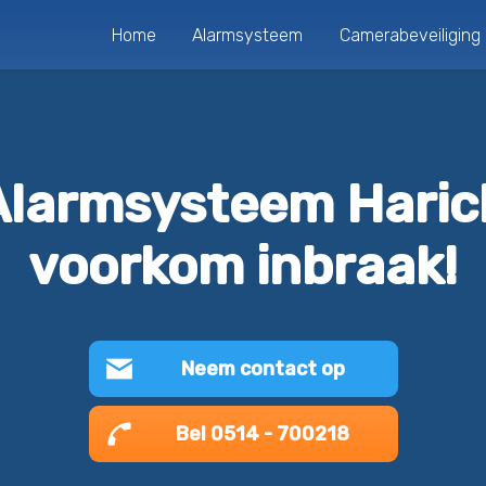
Home
Alarmsysteem
Camerabeveiliging
Alarmsysteem Haric
voorkom inbraak!
Neem contact op
Bel 0514 - 700218