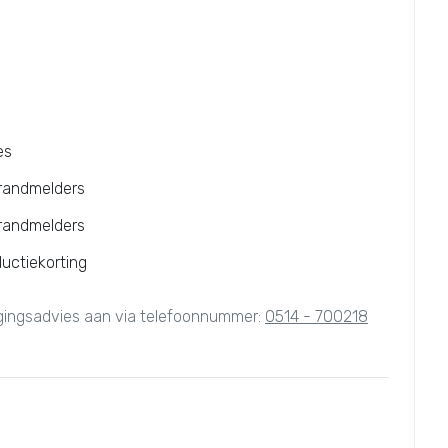
es
brandmelders
brandmelders
ductiekorting
igingsadvies aan via telefoonnummer:
0514 - 700218