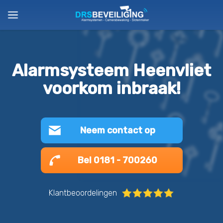
Alarmsysteem Heenvliet
voorkom inbraak!
Neem contact op
Bel 0181 - 700260
Klantbeoordelingen