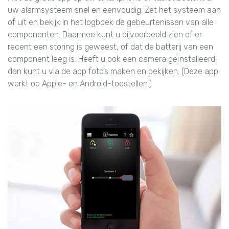
uw alarmsysteem snel en eenvoudig. Zet het systeem aan
of uit en bekijk in het logboek de gebeurtenissen van alle
componenten. Daarmee kunt u bijvoorbeeld zien of er
recent een storing is geweest, of dat de batterij van een
component leeg is. Heeft u ook een camera geïnstalleerd,
dan kunt u via de app foto’s maken en bekijken. (Deze app
werkt op Apple- en Android-toestellen.)