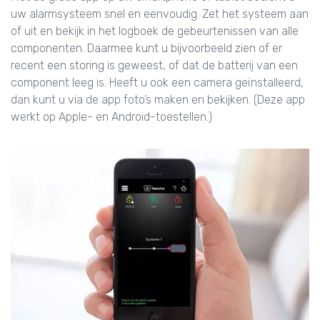
uw alarmsysteem snel en eenvoudig. Zet het systeem aan
of uit en bekijk in het logboek de gebeurtenissen van alle
componenten. Daarmee kunt u bijvoorbeeld zien of er
recent een storing is geweest, of dat de batterij van een
component leeg is. Heeft u ook een camera geïnstalleerd,
dan kunt u via de app foto’s maken en bekijken. (Deze app
werkt op Apple- en Android-toestellen.)