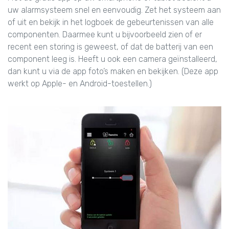
uw alarmsysteem snel en eenvoudig. Zet het systeem aan
of uit en bekijk in het logboek de gebeurtenissen van alle
componenten. Daarmee kunt u bijvoorbeeld zien of er
recent een storing is geweest, of dat de batterij van een
component leeg is. Heeft u ook een camera geïnstalleerd,
dan kunt u via de app foto’s maken en bekijken. (Deze app
werkt op Apple- en Android-toestellen.)