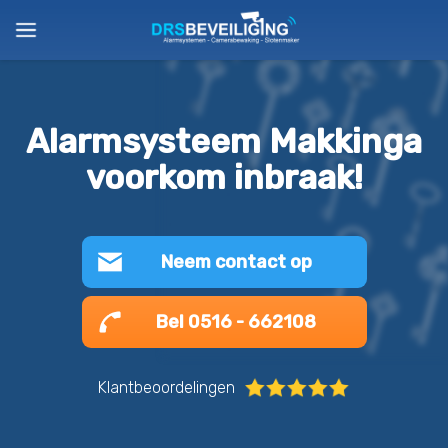
Alarmsysteem Makkinga
voorkom inbraak!
Neem contact op
Bel 0516 - 662108
Klantbeoordelingen