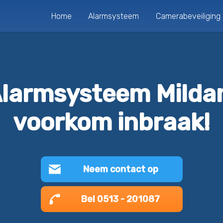
Home
Alarmsysteem
Camerabeveiliging
larmsysteem Mild
voorkom inbraak!
Neem contact op
Bel 0513 - 201087