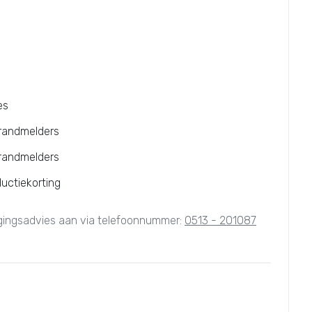
es
brandmelders
brandmelders
ductiekorting
igingsadvies aan via telefoonnummer:
0513 - 201087