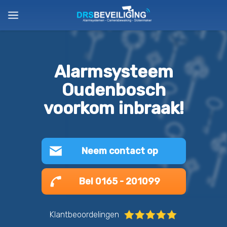
Alarmsysteem
Oudenbosch
voorkom inbraak!
Neem contact op
Bel 0165 - 201099
Klantbeoordelingen