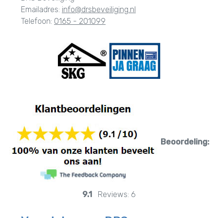
Emailadres:
info@drsbeveiliging.nl
Telefoon:
0165 - 201099
Beoordeling:
9.1
Reviews:
6