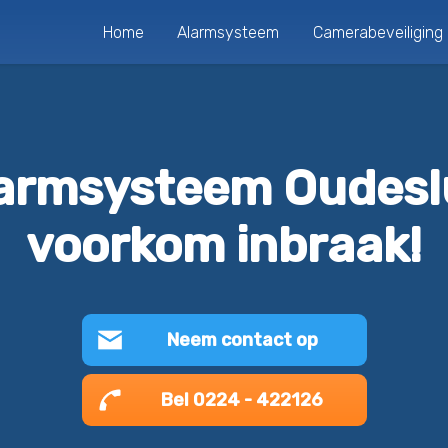
Home
Alarmsysteem
Camerabeveiliging
armsysteem Oudesl
voorkom inbraak!
Neem contact op
Bel 0224 - 422126