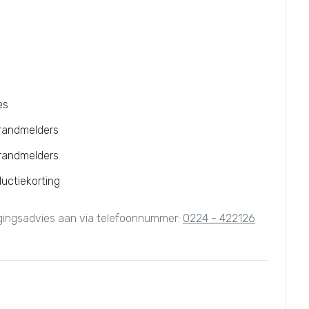
es
brandmelders
brandmelders
ductiekorting
igingsadvies aan via telefoonnummer:
0224 - 422126