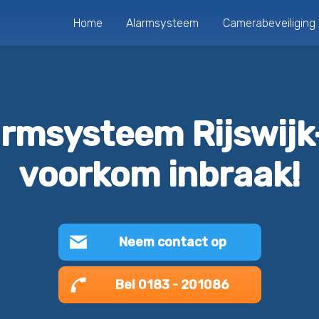
Home
Alarmsysteem
Camerabeveiliging
armsysteem Rijswijk
voorkom inbraak!
Neem contact op
Bel 0183 - 201086