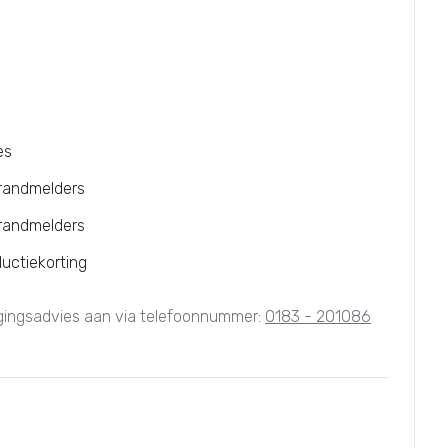
es
brandmelders
brandmelders
ductiekorting
igingsadvies aan via telefoonnummer:
0183 - 201086