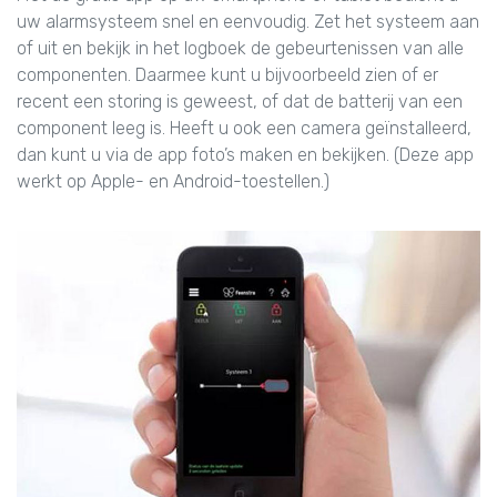
uw alarmsysteem snel en eenvoudig. Zet het systeem aan
of uit en bekijk in het logboek de gebeurtenissen van alle
componenten. Daarmee kunt u bijvoorbeeld zien of er
recent een storing is geweest, of dat de batterij van een
component leeg is. Heeft u ook een camera geïnstalleerd,
dan kunt u via de app foto’s maken en bekijken. (Deze app
werkt op Apple- en Android-toestellen.)