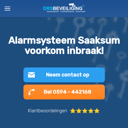
Alarmsysteem Saaksum
voorkom inbraak!
Neem contact op
Bel 0594 - 442168
Klantbeoordelingen